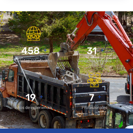
621
42
+
+
Clientes satisfechos
Concellos servidos
25
9
+
+
Años de experiencia
Profesionales